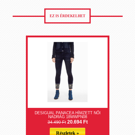
EZ IS ÉRDEKELHET
DESIGUAL PANACEA HÍMZETT NŐI
NADRÁG 18WWPN08
20.694 Ft
34.490 Ft
Részletek »