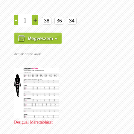
-
+
38
36
34
Áraink bruttó árak.
Desigual Mérettáblázat