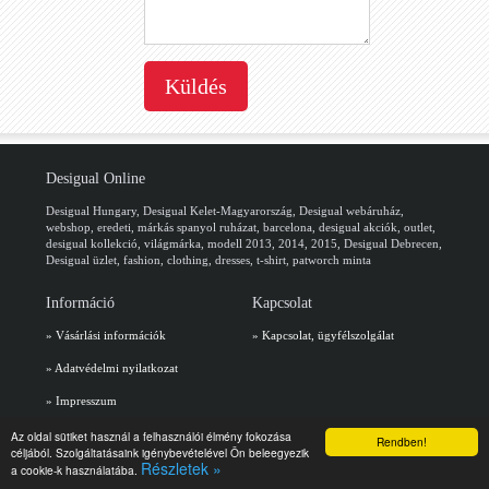
Desigual Online
Desigual Hungary, Desigual Kelet-Magyarország, Desigual webáruház,
webshop, eredeti, márkás spanyol ruházat, barcelona, desigual akciók, outlet,
desigual kollekció, világmárka, modell 2013, 2014, 2015, Desigual Debrecen,
Desigual üzlet, fashion, clothing, dresses, t-shirt, patworch minta
Információ
Kapcsolat
» Vásárlási információk
» Kapcsolat, ügyfélszolgálat
» Adatvédelmi nyilatkozat
» Impresszum
Az oldal sütiket használ a felhasználói élmény fokozása
Rendben!
céljából. Szolgáltatásaink igénybevételével Ön beleegyezik
Részletek »
a cookie-k használatába.